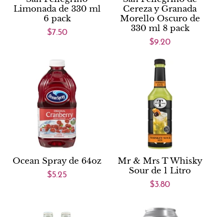
Limonada de 330 ml
Cereza y Granada
6 pack
Morello Oscuro de
330 ml 8 pack
$7.50
$9.20
Ocean Spray de 64oz
Mr & Mrs T Whisky
Sour de 1 Litro
$5.25
$3.80