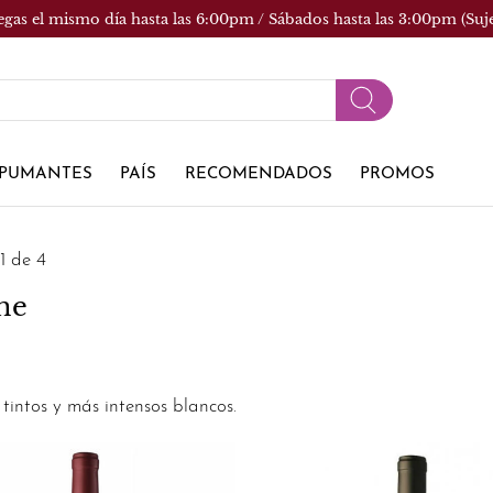
egas el mismo día hasta las 6:00pm / Sábados hasta las 3:00pm (Suj
PUMANTES
PAÍS
RECOMENDADOS
PROMOS
1 de 4
ne
intos y más intensos blancos.