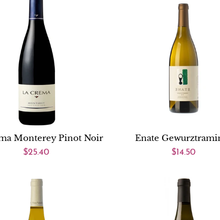
ma Monterey Pinot Noir
Enate Gewurztrami
$25.40
$14.50