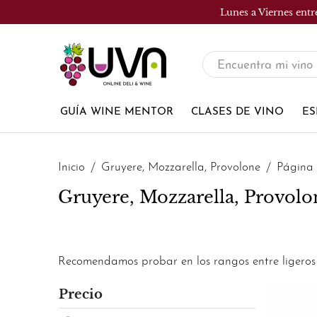
Lunes a Viernes entr
UVA
Tienda
de
GUÍA WINE MENTOR
CLASES DE VINO
ES
vinos
Inicio
Gruyere, Mozzarella, Provolone
Página 
Gruyere, Mozzarella, Provolo
Recomendamos probar en los rangos entre ligeros t
Precio