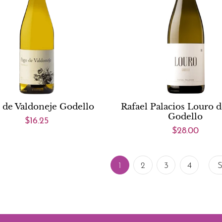
 de Valdoneje Godello
Rafael Palacios Louro 
Godello
$16.25
$28.00
1
2
3
4
S