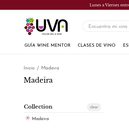
Lunes a Viernes entr
UVA
Tienda
de
GUÍA WINE MENTOR
CLASES DE VINO
ES
vinos
Inicio
Madeira
Madeira
Collection
clear
Madeira