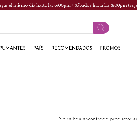
egas el mismo día hasta las 6:00pm / Sábados hasta las 3:00pm (Suj
PUMANTES
PAÍS
RECOMENDADOS
PROMOS
No se han encontrado productos en