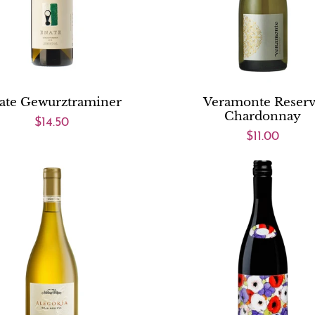
ate Gewurztraminer
Veramonte Reser
Chardonnay
$14.50
$11.00