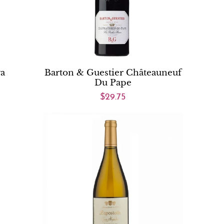
va
Barton & Guestier Châteauneuf
Du Pape
$29.75