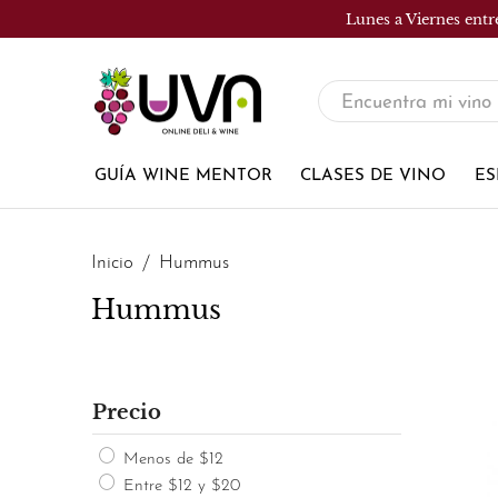
Lunes a Viernes entr
UVA
Tienda
de
GUÍA WINE MENTOR
CLASES DE VINO
ES
vinos
Inicio
Hummus
Hummus
Precio
Menos de $12
Entre $12 y $20