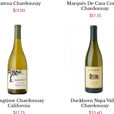
atena Chardonnay
Marqués De Casa Co
Chardonnay
$13.50
$17.35
ngtime Chardonnay
Duckhorn Napa Val
California
Chardonnay
$17.75
$33.40