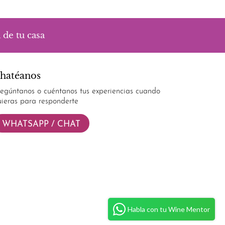
 de tu casa
hatéanos
regúntanos o cuéntanos tus experiencias cuando
uieras para responderte
WHATSAPP / CHAT
Habla con tu Wine Mentor