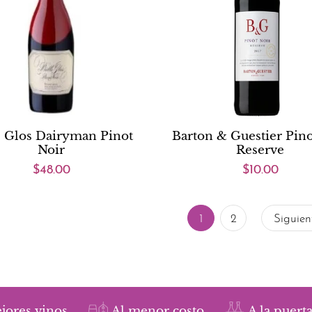
e Glos Dairyman Pinot
Barton & Guestier Pino
Noir
Reserve
$48.00
$10.00
1
2
Siguien
jores vinos
Al menor costo
A la puerta