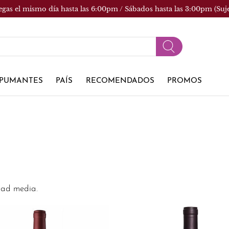
egas el mismo día hasta las 6:00pm / Sábados hasta las 3:00pm (Suj
PUMANTES
PAÍS
RECOMENDADOS
PROMOS
dad media.