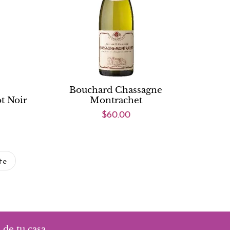
Bouchard Chassagne
t Noir
Montrachet
$60.00
te
 de tu casa