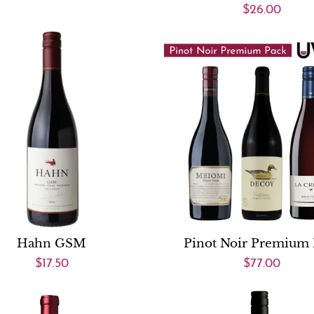
$26.00
Hahn GSM
Pinot Noir Premium 
$17.50
$77.00