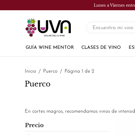
Lunes a Viernes entr
UVA
Tienda
de
GUÍA WINE MENTOR
CLASES DE VINO
ES
vinos
Inicio
Puerco
Página 1 de 2
Puerco
En cortes magros, recomendamos vinos de intensi
Precio