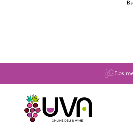
Bu
Los me