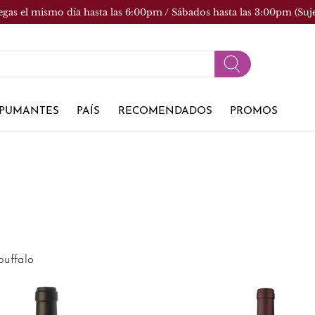
egas el mismo día hasta las 6:00pm / Sábados hasta las 3:00pm (Suj
PUMANTES
PAÍS
RECOMENDADOS
PROMOS
buffalo