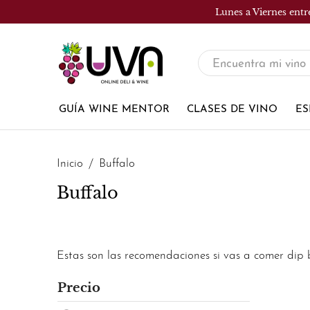
Lunes a Viernes entr
UVA
Tienda
de
GUÍA WINE MENTOR
CLASES DE VINO
ES
vinos
Inicio
Buffalo
Buffalo
Estas son las recomendaciones si vas a comer dip 
Precio