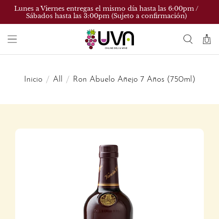
Lunes a Viernes entregas el mismo día hasta las 6:00pm /
Sábados hasta las 3:00pm (Sujeto a confirmación)
Inicio
All
Ron Abuelo Añejo 7 Años (750ml)