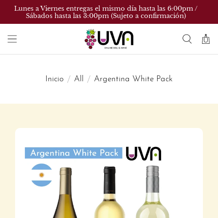
Lunes a Viernes entregas el mismo día hasta las 6:00pm /
Sábados hasta las 3:00pm (Sujeto a confirmación)
Inicio
All
Argentina White Pack