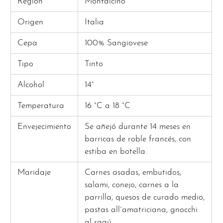
Región
Montalcino
Origen
Italia
Cepa
100% Sangiovese
Tipo
Tinto
Alcohol
14°
Temperatura
16 °C a 18 °C
Envejecimiento
Se añejó durante 14 meses en
barricas de roble francés, con
estiba en botella.
Maridaje
Carnes asadas, embutidos,
salami, conejo, carnes a la
parrilla, quesos de curado medio,
pastas all´amatriciana, gnocchi
al ragú