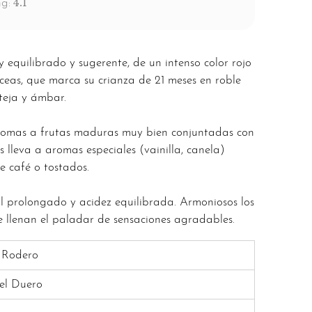
4.1
g:
 equilibrado y sugerente, de un intenso color rojo
ceas, que marca su crianza de 21 meses en roble
 teja y ámbar.
aromas a frutas maduras muy bien conjuntadas con
 lleva a aromas especiales (vainilla, canela)
e café o tostados.
l prolongado y acidez equilibrada. Armoniosos los
 llenan el paladar de sensaciones agradables.
 Rodero
el Duero