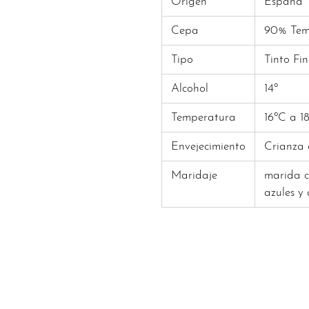
Origen
España
Cepa
90% Tem
Tipo
Tinto Fi
Alcohol
14º
Temperatura
16ºC
a
1
Envejecimiento
Crianza 
Maridaje
marida c
azules y