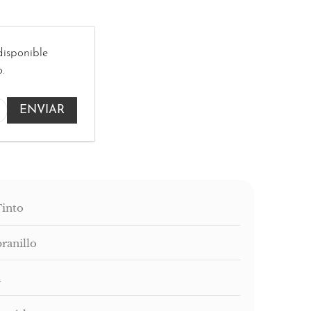
disponible
.
Tinto
ranillo
a