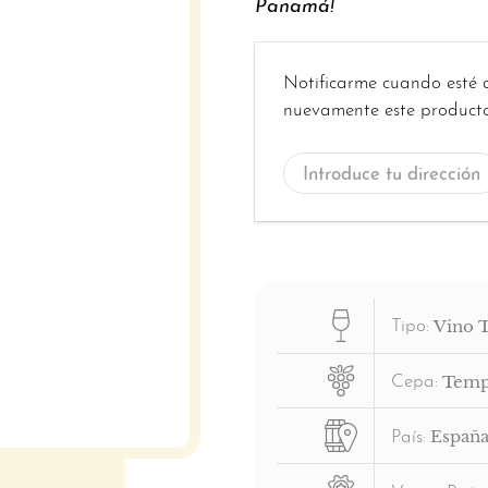
Panamá!
Introduce
Notificarme cuando esté 
tu
nuevamente este producto
dirección
de
correo
electrónico...
Vino 
Tipo:
Temp
Cepa:
Españ
País: