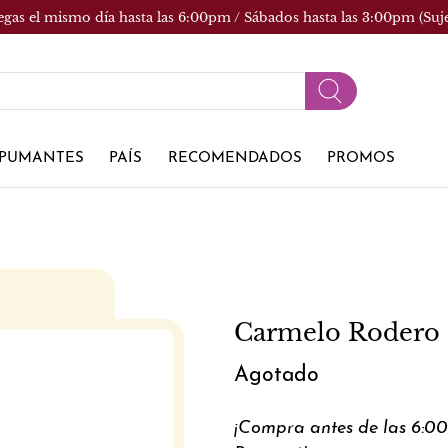
egas el mismo día hasta las 6:00pm / Sábados hasta las 3:00pm (Suj
PUMANTES
PAÍS
RECOMENDADOS
PROMOS
Carmelo Rodero 
Agotado
¡Compra antes de las 6:0