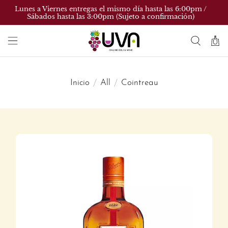
Lunes a Viernes entregas el mismo día hasta las 6:00pm /
Sábados hasta las 3:00pm (Sujeto a confirmación)
Inicio
All
Cointreau