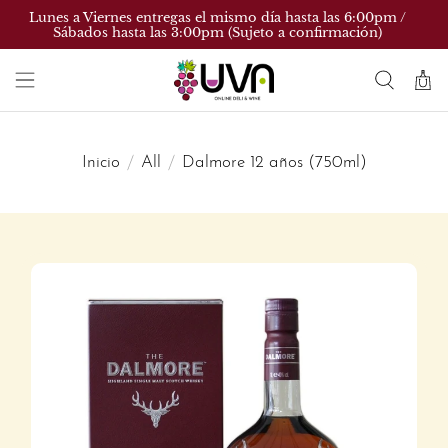
Lunes a Viernes entregas el mismo día hasta las 6:00pm /
Sábados hasta las 3:00pm (Sujeto a confirmación)
Inicio
All
Dalmore 12 años (750ml)