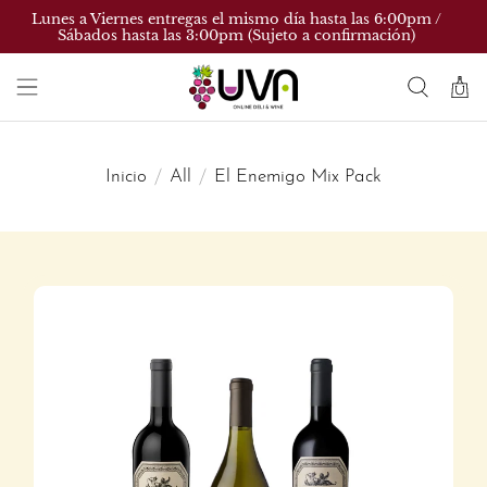
Lunes a Viernes entregas el mismo día hasta las 6:00pm /
Sábados hasta las 3:00pm (Sujeto a confirmación)
Inicio
All
El Enemigo Mix Pack