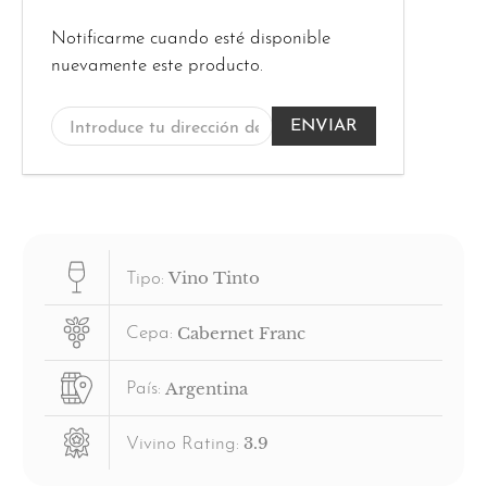
Introduce
Notificarme cuando esté disponible
tu
nuevamente este producto.
dirección
de
correo
electrónico...
Vino Tinto
Tipo:
Cabernet Franc
Cepa:
Argentina
País:
3.9
Vivino Rating: