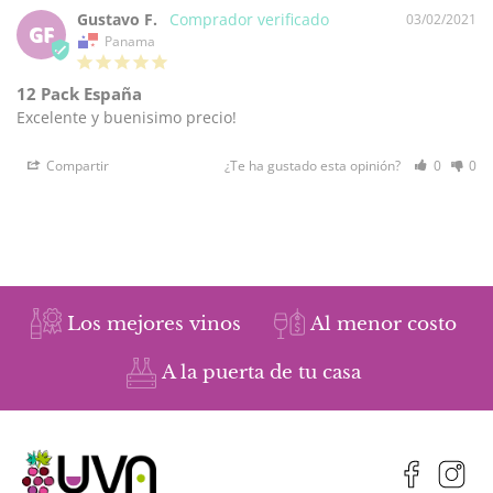
Gustavo F.
03/02/2021
GF
Panama
12 Pack España
Excelente y buenisimo precio!
Compartir
¿Te ha gustado esta opinión?
0
0
Los mejores vinos
Al menor costo
A la puerta de tu casa