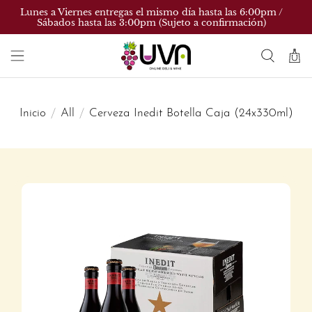
Lunes a Viernes entregas el mismo día hasta las 6:00pm /
Sábados hasta las 3:00pm (Sujeto a confirmación)
Inicio
All
Cerveza Inedit Botella Caja (24x330ml)