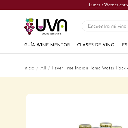
Lunes a Viernes entr
UVA
Tienda
de
GUÍA WINE MENTOR
CLASES DE VINO
ES
vinos
Inicio
All
Fever Tree Indian Tonic Water Pack 