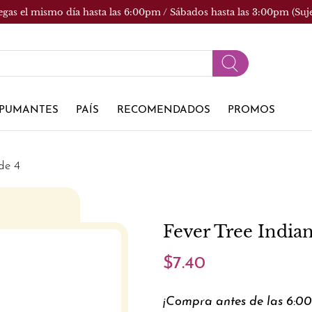
egas el mismo día hasta las 6:00pm / Sábados hasta las 3:00pm (Suj
PUMANTES
PAÍS
RECOMENDADOS
PROMOS
de 4
Fever Tree India
$7.40
¡Compra antes de las 6:0