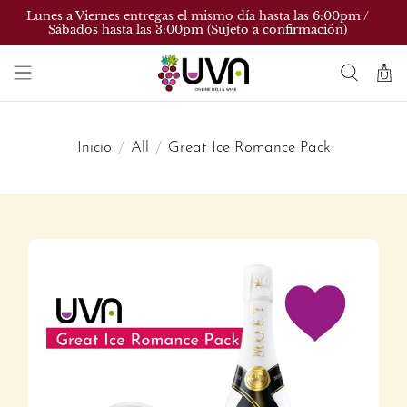
Lunes a Viernes entregas el mismo día hasta las 6:00pm /
Sábados hasta las 3:00pm (Sujeto a confirmación)
Inicio
All
Great Ice Romance Pack