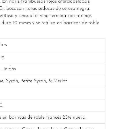
. En nariz frambuesas rojas aterciopeladas,
. En boca
con notas sedosas de cereza negra,
etitoso y sensual el vino termina con taninos
 dura 10 meses y se realiza en barricas de roble
lars
nia
 Unidos
e, Syrah, Petite Syrah, & Merlot
C.
s en barricas de roble francés 25% nueva.