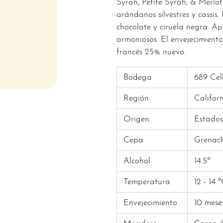
Syrah, Petite Syrah, & Merlot
arándanos silvestres y cassis
chocolate y ciruela negra. Ap
armoniosos. El envejecimiento
francés 25% nuevo.
Bodega
689 Cel
Región
Califor
Origen
Estados
Cepa
Grenach
Alcohol
14.5º
Temperatura
12 - 14 º
Envejecimiento
10 mese