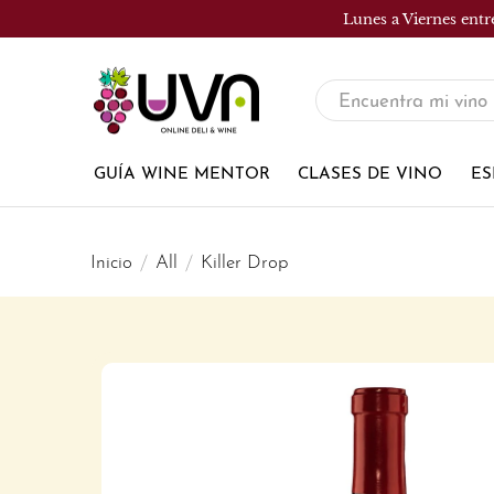
Lunes a Viernes entr
UVA
Tienda
de
GUÍA WINE MENTOR
CLASES DE VINO
ES
vinos
Inicio
All
Killer Drop