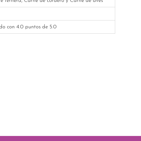
e ternera, Carne de cordero y Carne de aves
ado con 4.0 puntos de 5.0