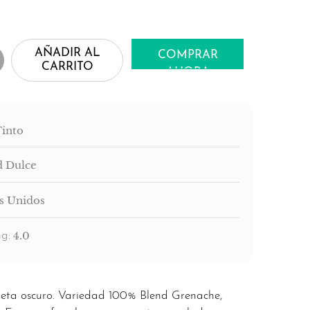
AÑADIR AL
COMPRAR
CARRITO
AHORA
Tinto
d Dulce
s Unidos
4.0
g:
ioleta oscuro. Variedad 100% Blend Grenache,