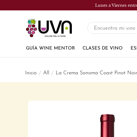
Lunes a Viernes entr
UVA
Tienda
de
GUÍA WINE MENTOR
CLASES DE VINO
ES
vinos
Inicio
All
La Crema Sonoma Coast Pinot Noi