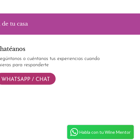
 de tu casa
hatéanos
regúntanos o cuéntanos tus experiencias cuando
uieras para responderte
WHATSAPP / CHAT
Habla con tu Wine Mentor