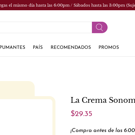
egas el mismo día hasta las 6:00pm / Sábados hasta las 3:00pm (Suj
PUMANTES
PAÍS
RECOMENDADOS
PROMOS
r
La Crema Sonoma
$29.35
¡Compra antes de las 6:0