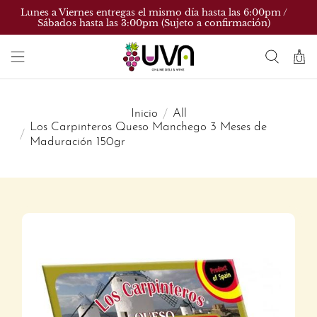
Lunes a Viernes entregas el mismo día hasta las 6:00pm /
Sábados hasta las 3:00pm (Sujeto a confirmación)
Inicio
All
Los Carpinteros Queso Manchego 3 Meses de
Maduración 150gr