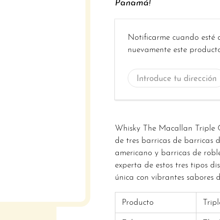
Panamá!
Introduce
Notificarme cuando esté 
tu
nuevamente este producto
dirección
de
correo
electrónico...
Whisky The Macallan Triple 
de tres barricas de barricas
americano y barricas de rob
experta de estos tres tipos di
única con vibrantes sabores 
Producto
Trip