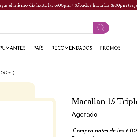
egas el mismo día hasta las 6:00pm / Sábados hasta las 3:00pm (Suj
PUMANTES
PAÍS
RECOMENDADOS
PROMOS
(700ml)
Macallan 15 Trip
Agotado
¡Compra antes de las 6:0