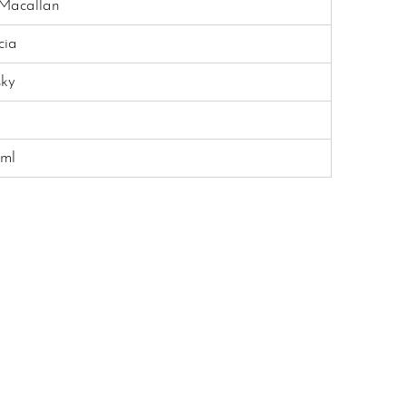
Macallan
cia
ky
ml