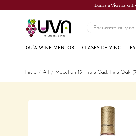
Lunes a Viernes entr
UVA
Tienda
de
GUÍA WINE MENTOR
CLASES DE VINO
ES
vinos
Inicio
All
Macallan 15 Triple Cask Fine Oak 