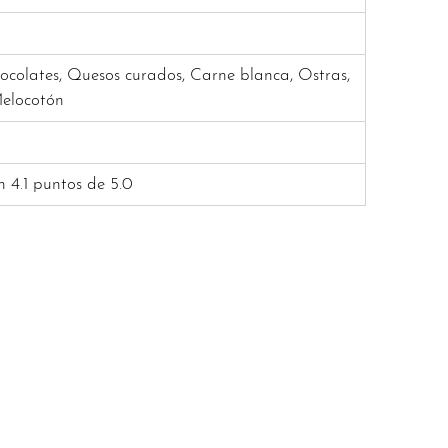
hocolates, Quesos curados, Carne blanca, Ostras,
Melocotón
n 4.1 puntos de 5.0