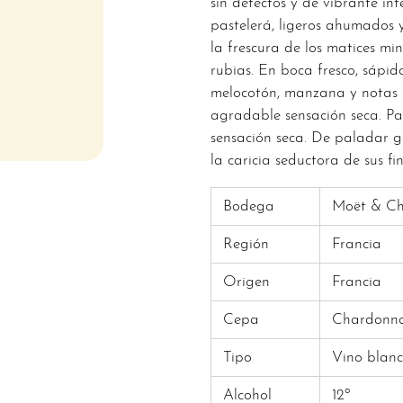
sin defectos y de vibrante i
pastelerá, ligeros ahumados y
la frescura de los matices min
rubias. En boca fresco, sápid
melocotón, manzana y notas l
agradable sensación seca. P
sensación seca. De paladar g
la caricia seductora de sus f
Bodega
Moët & C
Región
Francia
Origen
Francia
Cepa
Chardonnay
Tipo
Vino blan
Alcohol
12º