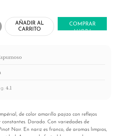
AÑADIR AL
COMPRAR
CARRITO
AHORA
Espumoso
a
4.1
g:
érial, de color amarillo pajizo con reflejos
 y constantes. Dorado. Con variedades de
not Noir. En nariz es franco, de aromas limpios,