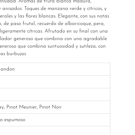
ntensidad. Aromas de fruta blanca madura,
 anisados. Toques de manzana verde y cítricos, y
erales y las flores blancas. Elegante, con sus notas
o, de paso frutal, recuerdo de albaricoque, pera,
igeramente cítricas. Afrutado en su final con una
aladar generoso que combina con una agradable
eneroso que combina suntuosidad y sutileza, con
inas burbujas.
handon
, Pinot Meunier, Pinot Noir
co espumoso