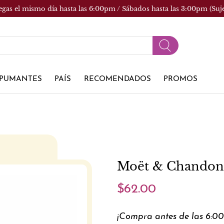
egas el mismo día hasta las 6:00pm / Sábados hasta las 3:00pm (Suj
PUMANTES
PAÍS
RECOMENDADOS
PROMOS
Moët & Chandon 
$62.00
¡Compra antes de las 6:0