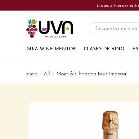
Lunes a Viernes entr
UVA
Tienda
de
GUÍA WINE MENTOR
CLASES DE VINO
ES
vinos
Inicio
All
Moët & Chandon Brut Imperial