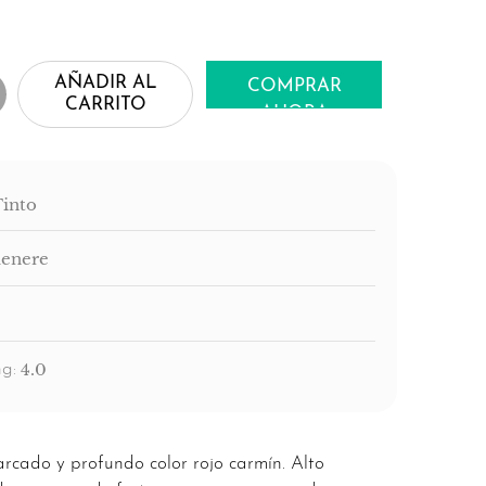
AÑADIR AL
COMPRAR
CARRITO
AHORA
Tinto
enere
4.0
g:
cado y profundo color rojo carmín. Alto