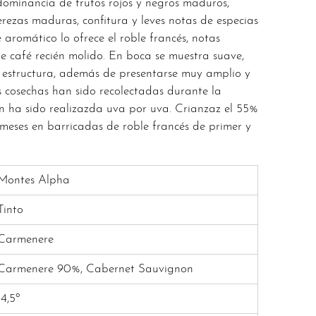
dominancia de frutos rojos y negros maduros,
erezas maduras, confitura y leves notas de especias
 aromático lo ofrece el roble francés, notas
e café recién molido. En boca se muestra suave,
 estructura, además de presentarse muy amplio y
s cosechas han sido recolectadas durante la
ón ha sido realizazda uva por uva. Crianzaz el 55%
 meses en barricadas de roble francés de primer y
Montes Alpha
Tinto
Carmenere
Carmenere 90%, Cabernet Sauvignon
14,5º