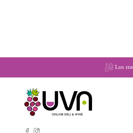
Los me