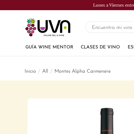
Lunes a Viernes entr
UVA
Tienda
de
GUÍA WINE MENTOR
CLASES DE VINO
ES
vinos
Inicio
All
Montes Alpha Carmenere