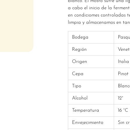
blanco. El mosto sufre una li
a cabo el inicio de la fermen
en condiciomes controladas t
limpia y almacenamos en tan
Bodega
Pasq
Región
Venet
Origen
Italia
Cepa
Pinot
Tipo
Blanc
Alcohol
12°
Temperatura
16 °C
Envejecimiento
Sin c