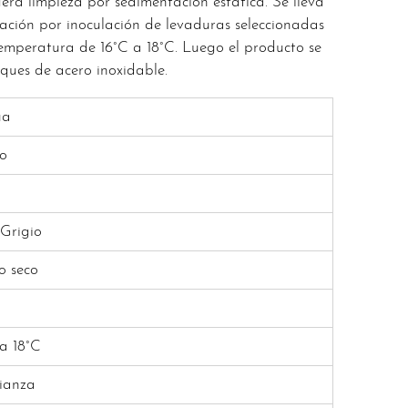
gera limpieza por sedimentación estática. Se lleva
tación por inoculación de levaduras seleccionadas
emperatura de 16°C a 18°C. Luego el producto se
ques de acero inoxidable.
ua
o
 Grigio
o seco
 a 18°C
rianza