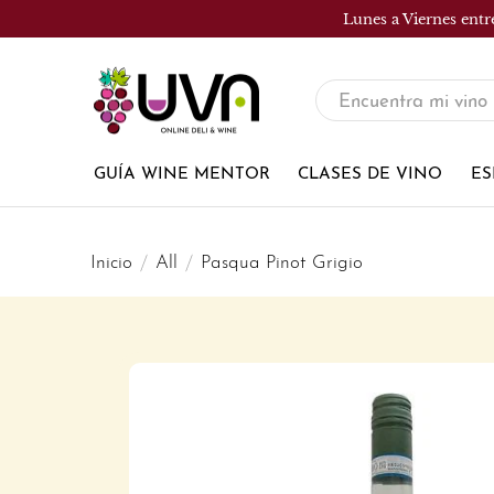
Lunes a Viernes entr
UVA
Tienda
de
GUÍA WINE MENTOR
CLASES DE VINO
ES
vinos
Inicio
All
Pasqua Pinot Grigio