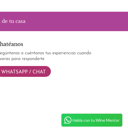
 de tu casa
hatéanos
regúntanos o cuéntanos tus experiencias cuando
uieras para responderte
WHATSAPP / CHAT
Habla con tu Wine Mentor