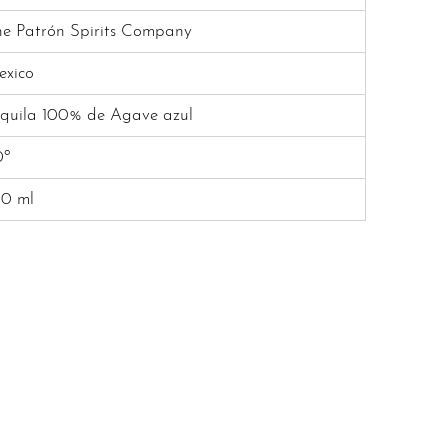
e Patrón Spirits Company
exico
quila 100% de Agave azul
0º
50 ml