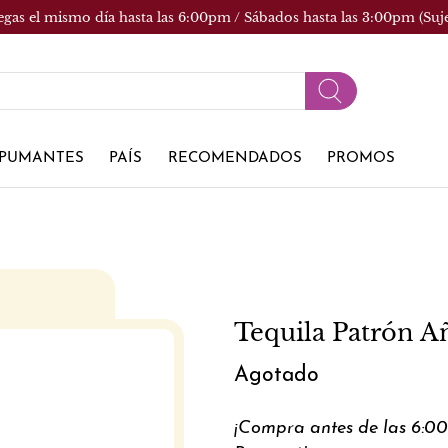
egas el mismo día hasta las 6:00pm / Sábados hasta las 3:00pm (Suj
PUMANTES
PAÍS
RECOMENDADOS
PROMOS
Tequila Patrón A
Agotado
¡Compra antes de las 6:0