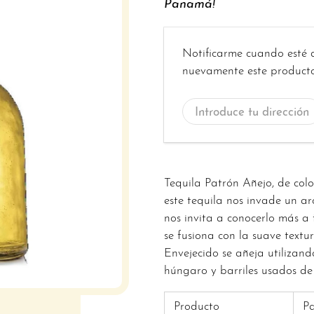
Panamá!
Introduce
Notificarme cuando esté 
tu
nuevamente este producto
dirección
de
correo
electrónico...
Tequila Patrón Añejo, de col
este tequila nos invade un a
nos invita a conocerlo más a 
se fusiona con la suave textu
Envejecido se añeja utilizand
húngaro y barriles usados de
Producto
Pa