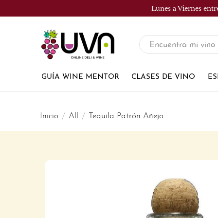
Lunes a Viernes entr
UVA
Tienda
de
GUÍA WINE MENTOR
CLASES DE VINO
ES
vinos
Inicio
All
Tequila Patrón Añejo