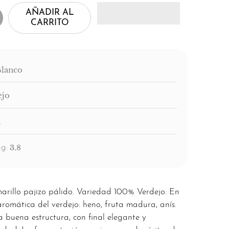
AÑADIR AL
CARRITO
Blanco
ejo
a
3.8
g:
marillo pajizo pálido. Variedad 100% Verdejo. En
romática del verdejo: heno, fruta madura, anís.
a buena estructura, con final elegante y