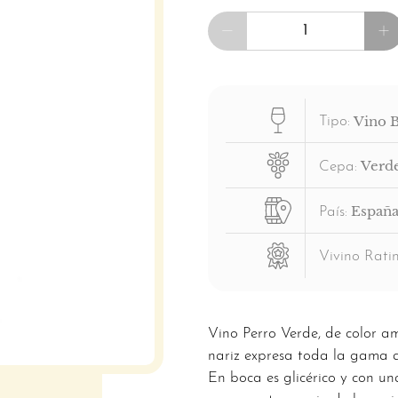
Cantidad
Vino 
Tipo:
Verd
Cepa:
Españ
País:
Vivino Ratin
Vino Perro Verde, de color a
nariz expresa toda la gama a
En boca es glicérico y con un