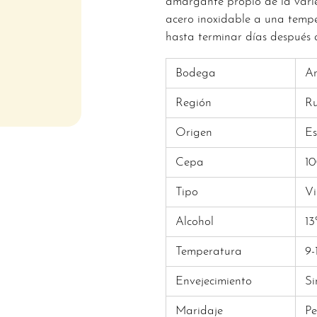
amargante propio de la vari
acero inoxidable a una temp
hasta terminar días después 
Bodega
An
Región
R
Origen
E
Cepa
10
Tipo
Vi
Alcohol
13
Temperatura
9-
Envejecimiento
Si
Maridaje
Pe