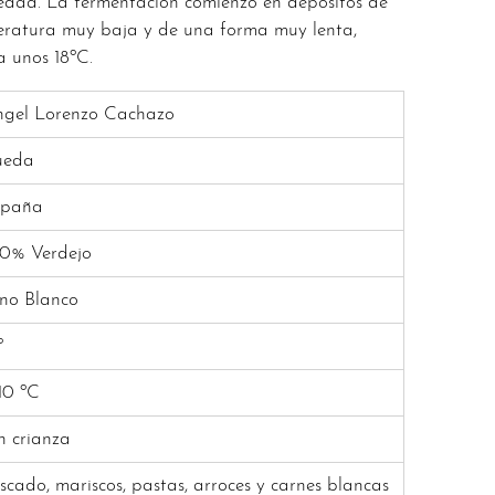
edad. La fermentación comienzo en depósitos de
eratura muy baja y de una forma muy lenta,
a unos 18ºC.
gel Lorenzo Cachazo
ueda
spaña
0% Verdejo
no Blanco
º
10 ºC
n crianza
scado, mariscos, pastas, arroces y carnes blancas