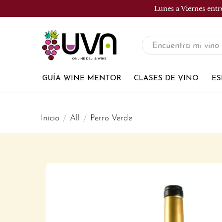
Lunes a Viernes entr
UVA
Tienda
de
GUÍA WINE MENTOR
CLASES DE VINO
ES
vinos
Inicio
All
Perro Verde