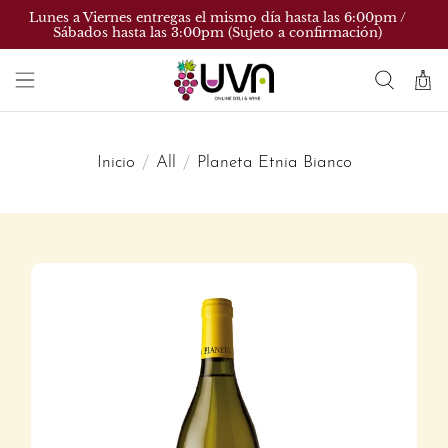
Lunes a Viernes entregas el mismo día hasta las 6:00pm /
Sábados hasta las 3:00pm (Sujeto a confirmación)
Inicio
All
Planeta Etnia Bianco