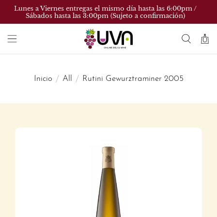
Lunes a Viernes entregas el mismo día hasta las 6:00pm /
Sábados hasta las 3:00pm (Sujeto a confirmación)
Inicio
All
Rutini Gewurztraminer 2005