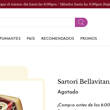
egas el mismo día hasta las 6:00pm / Sábados hasta las 3:00pm (Suj
PUMANTES
PAÍS
RECOMENDADOS
PROMOS
Sartori Bellavita
Agotado
¡Compra antes de las 6:0