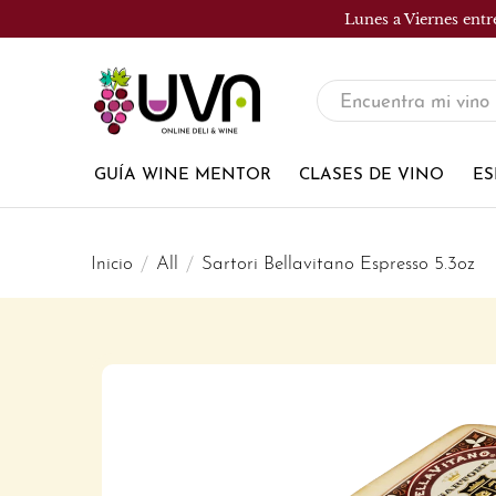
Lunes a Viernes entr
UVA
Tienda
de
GUÍA WINE MENTOR
CLASES DE VINO
ES
vinos
Inicio
All
Sartori Bellavitano Espresso 5.3oz