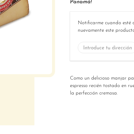
Panamá!
Introduce
Notificarme cuando esté 
tu
nuevamente este producto
dirección
de
correo
electrónico...
Como un delicioso manjar pa
espresso recién tostado en r
la perfección cremosa.