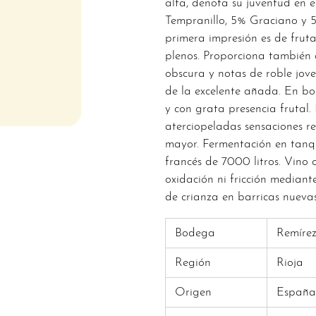
alta, denota su juventud en 
Tempranillo, 5% Graciano y 5
primera impresión es de frut
plenos. Proporciona también
obscura y notas de roble jove
de la excelente añada. En bo
y con grata presencia frutal
aterciopeladas sensaciones r
mayor. Fermentación en tanqu
francés de 7000 litros. Vino 
oxidación ni fricción median
de crianza en barricas nueva
Bodega
Remíre
Región
Rioja
Origen
España