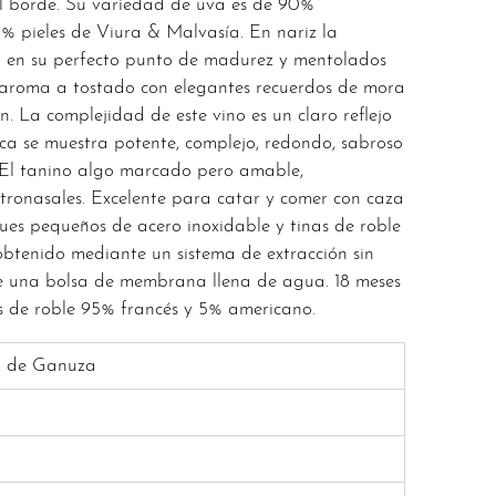
el borde. Su variedad de uva es de 90%
% pieles de Viura & Malvasía. En nariz la
a en su perfecto punto de madurez y mentolados
 aroma a tostado con elegantes recuerdos de mora
n. La complejidad de este vino es un claro reflejo
ca se muestra potente, complejo, redondo, sabroso
. El tanino algo marcado pero amable,
etronasales. Excelente para catar y comer con caza
es pequeños de acero inoxidable y tinas de roble
obtenido mediante un sistema de extracción sin
te una bolsa de membrana llena de agua. 18 meses
s de roble 95% francés y 5% americano.
z de Ganuza