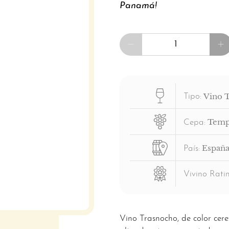
Panamá!
Cantidad
Vino 
Tipo:
Temp
Cepa:
Españ
País:
Vivino Ratin
Vino Trasnocho, de color cer