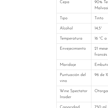
Cepa
90% Tem
Malvas
Tipo
Tinto
Alcohol
14,5°
Temperatura
16 °C a
Envejecimiento
21 mese
francés
Maridaje
Embutid
Puntuación del
96 de 1
vino
Wine Spectator
Otorga
Insider
Capacidad
750 ml