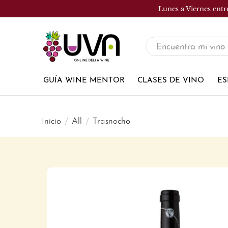
Lunes a Viernes entr
UVA
Tienda
de
GUÍA WINE MENTOR
CLASES DE VINO
ES
vinos
Inicio
All
Trasnocho