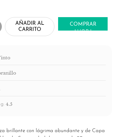
AÑADIR AL
COMPRAR
CARRITO
AHORA
Tinto
ranillo
a
4.5
g:
eza brillante con lágrima abundante y de Capa