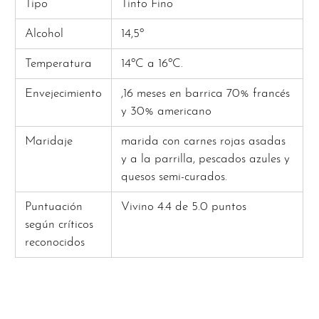
Tipo
Tinto Fino
Alcohol
14,5º
Temperatura
14ºC
a
16ºC.
Envejecimiento
,16 meses en barrica 70% francés
y 30% americano
Maridaje
marida con carnes rojas asadas
y a la parrilla, pescados azules y
quesos semi-curados.
Puntuación
Vivino 4.4 de 5.0 puntos
según críticos
reconocidos