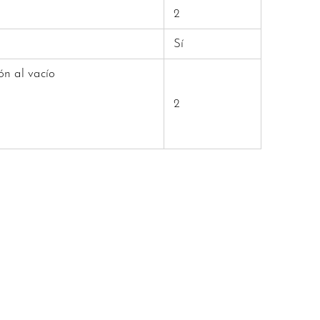
2
Sí
n al vacío
2