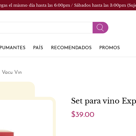
egas el mismo día hasta las 6:00pm / Sábados hasta las 3:00pm (Suj
PUMANTES
PAÍS
RECOMENDADOS
PROMOS
 Vacu Vin
Set para vino Ex
$39.00