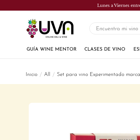
Lunes a Viernes entr
UVA
Tienda
de
GUÍA WINE MENTOR
CLASES DE VINO
ES
vinos
Inicio
All
Set para vino Experimentado marca