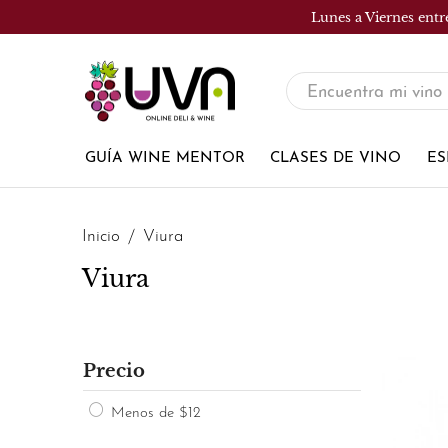
Lunes a Viernes entr
UVA
Tienda
de
GUÍA WINE MENTOR
CLASES DE VINO
ES
vinos
Inicio
Viura
Viura
Precio
Menos de $12